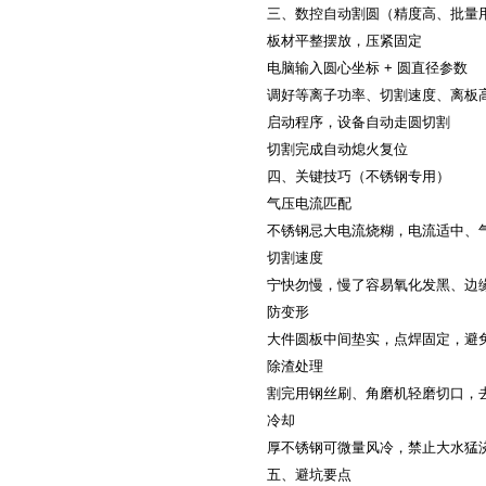
三、数控自动割圆（精度高、批量
板材平整摆放，压紧固定
电脑输入圆心坐标 + 圆直径参数
调好等离子功率、切割速度、离板
启动程序，设备自动走圆切割
切割完成自动熄火复位
四、关键技巧（不锈钢专用）
气压电流匹配
不锈钢忌大电流烧糊，电流适中、
切割速度
宁快勿慢，慢了容易氧化发黑、边
防变形
大件圆板中间垫实，点焊固定，避
除渣处理
割完用钢丝刷、角磨机轻磨切口，
冷却
厚不锈钢可微量风冷，禁止大水猛
五、避坑要点