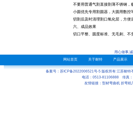
不要用普通气割直接割薄不锈钢，
小圆优先专用割圆器，大圆用数控
切割后及时清理割口氧化层，方便
六、成品效果
切口平整、圆度标准、无毛刺、不
用心做事,
网站首页
关于耐特
产品展示
备案号：苏ICP备2022006521号-5
版权所有 江苏耐特
电话：0513-81106888 传真：
友情链接：
型材弯曲机
折弯机