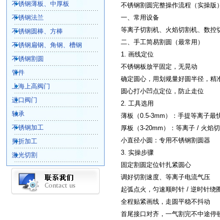
不锈钢薄板、中厚板
不锈钢割圆完整操作流程（实操版
不锈钢法兰
一、常用设备
等离子切割机、火焰切割机、数控
不锈钢圆棒、方棒
二、手工简易割圆（最常用）
不锈钢扁钢、角钢、槽钢
1. 画线定位
不锈钢割圆
不锈钢板放平固定，无晃动
管件
确定圆心，用划规量好圆半径，精
上海上高阀门
圆心打小凹点定位，防止走位
进口阀门
2. 工具选用
轴承
薄板（0.5-3mm）：手提等离子最
不锈钢加工
厚板（3-20mm）：等离子 / 火焰
小直径小圆：专用不锈钢割圆器
剪折加工
3. 实操步骤
激光切割
固定割圆定位针扎紧圆心
调好切割速度、等离子电流气压
起弧点火，匀速顺时针 / 逆时针绕
全程贴紧画线，走圆平稳不抖动
首尾接口对齐，一气割完不中途停